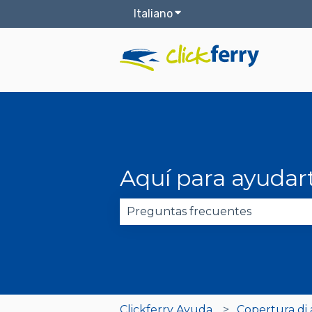
Italiano
Mostra sottomenu per le t
Aquí para ayudar
Non sono presenti suggerimenti
Clickferry Ayuda
Copertura di