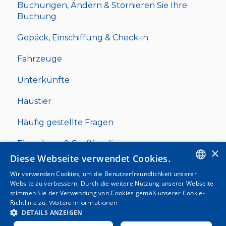
Buchungen, Ändern & Stornieren Sie Ihre
Buchung
Gepäck, Einschiffung & Check-in
Fahrzeuge
Unterkünfte
Haustier
Häufig gestellte Fragen
Einwohner & Großfamilien
×
Diese Webseite verwendet Cookies.
Wir verwenden Cookies, um die Benutzerfreundlichkeit unserer
ENGLISH
Website zu verbessern. Durch die weitere Nutzung unserer Webseite
stimmen Sie der Verwendung von Cookies gemäß unserer Cookie-
SPANISH
Richtlinie zu.
Weitere Informationen
Copyright © 2025, Clickferry
DETAILS ANZEIGEN
ITALIAN