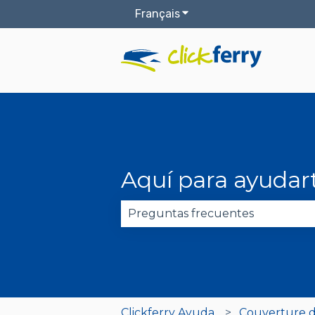
Français
Afficher le sous-menu pou
Aquí para ayudar
Il n'y a aucune suggestion car 
Clickferry Ayuda
Couverture d