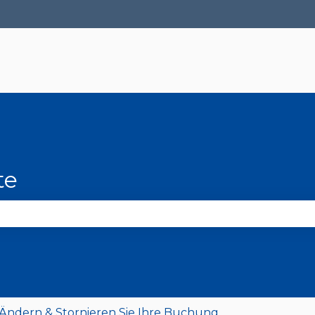
ungen anzeigen
te
 Suchfeld leer ist.
ndern & Stornieren Sie Ihre Buchung