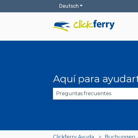
Deutsch
Untermenü für Übersetz
Aquí para ayudar
Es gibt keine Vorschläge, da das
Clickferry Ayuda
Buchungen, Ä