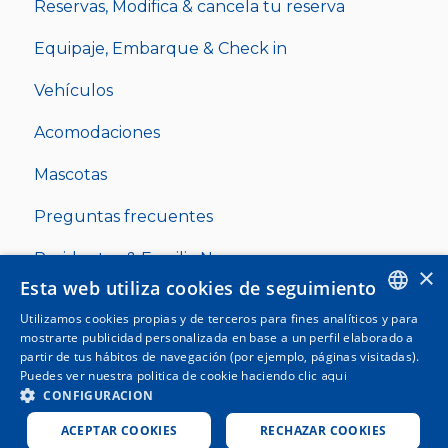
Reservas, Modifica & cancela tu reserva
Equipaje, Embarque & Check in
Vehículos
Acomodaciones
Mascotas
Preguntas frecuentes
Residentes & Familia Numerosa
×
Esta web utiliza cookies de seguimiento
Utilizamos cookies propias y de terceros para fines analíticos y para
ENGLISH
mostrarte publicidad personalizada en base a un perfil elaborado a
partir de tus hábitos de navegación (por ejemplo, páginas visitadas).
SPANISH
Puedes ver nuestra politica de cookie haciendo clic
aqui
Copyright © 2025, Clickferry
CONFIGURACION
ITALIAN
ACEPTAR COOKIES
RECHAZAR COOKIES
GERMAN