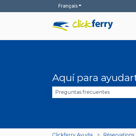
Français
Afficher le sous-menu pou
Aquí para ayudar
Il n'y a aucune suggestion car 
Clickferry Ayuda
Réservations,