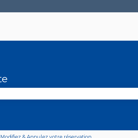
r les traductions
te
le champ de recherche est vide.
 Modifiez & Annulez votre réservation