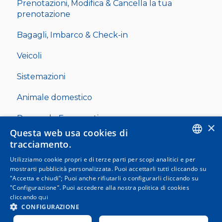
Prenotazioni, Modifica & Cancella la tua
prenotazione
Bagagli, Imbarco & Check-in
Veicoli
Sistemazioni
Animale domestico
Domande Frequenti
×
Questa web usa cookies di
Residenti & Famiglie Numerose
tracciamento.
ENGLISH
Utilizziamo cookie propri e di terze parti per scopi analitici e per
mostrarti pubblicità personalizzata. Puoi accettarli tutti cliccando su
SPANISH
"Accetta e chiudi"; Puoi anche rifiutarli o configurarli cliccando su
"Configurazione". Puoi accedere alla nostra politica di cookies
ITALIAN
cliccando
qui
Copyright © 2025, Clickferry
GERMAN
CONFIGURAZIONE