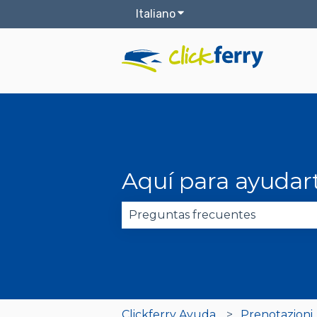
Italiano
Mostra sottomenu per le t
Aquí para ayudar
Non sono presenti suggerimenti
Clickferry Ayuda
Prenotazioni,