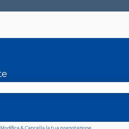
raduzioni
te
 perché il campo di ricerca è vuoto.
 Modifica & Cancella la tua prenotazione