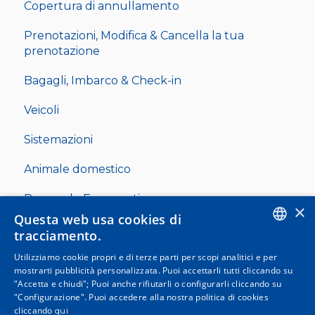
Copertura di annullamento
Prenotazioni, Modifica & Cancella la tua
prenotazione
Bagagli, Imbarco & Check-in
Veicoli
Sistemazioni
Animale domestico
Domande Frequenti
×
Questa web usa cookies di
Residenti & Famiglie Numerose
tracciamento.
ENGLISH
Utilizziamo cookie propri e di terze parti per scopi analitici e per
mostrarti pubblicità personalizzata. Puoi accettarli tutti cliccando su
SPANISH
"Accetta e chiudi"; Puoi anche rifiutarli o configurarli cliccando su
"Configurazione". Puoi accedere alla nostra politica di cookies
ITALIAN
cliccando
qui