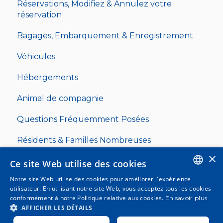
Réservations, Modifiez & Annulez votre
réservation
Bagages, Embarquement & Enregistrement
Véhicules
Hébergements
Animal de compagnie
Questions Fréquemment Posées
Résidents & Familles Nombreuses
×
Ce site Web utilise des cookies
Notre site Web utilise des cookies pour améliorer l'expérience
ENGLISH
utilisateur. En utilisant notre site Web, vous acceptez tous les cookies
conformément à notre Politique relative aux cookies.
En savoir plus
SPANISH
Copyright © 2025, Clickferry
AFFICHER LES DÉTAILS
ITALIAN