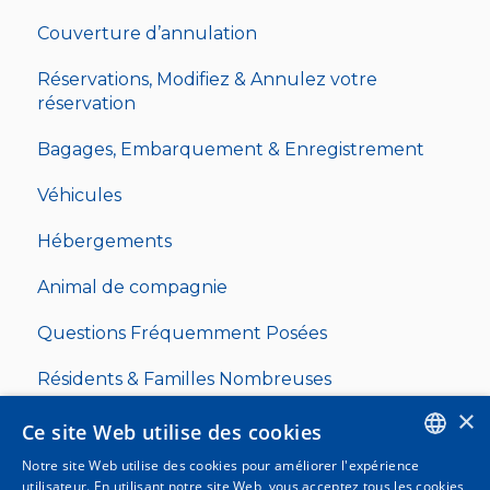
Couverture d’annulation
Réservations, Modifiez & Annulez votre
réservation
Bagages, Embarquement & Enregistrement
Véhicules
Hébergements
Animal de compagnie
Questions Fréquemment Posées
Résidents & Familles Nombreuses
×
Ce site Web utilise des cookies
Notre site Web utilise des cookies pour améliorer l'expérience
ENGLISH
utilisateur. En utilisant notre site Web, vous acceptez tous les cookies