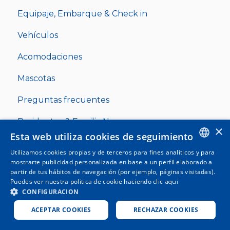
Equipaje, Embarque & Check in
Vehículos
Acomodaciones
Mascotas
Preguntas frecuentes
Residentes & Familia Numerosa
×
Esta web utiliza cookies de seguimiento
Utilizamos cookies propias y de terceros para fines analíticos y para
ENGLISH
mostrarte publicidad personalizada en base a un perfil elaborado a
partir de tus hábitos de navegación (por ejemplo, páginas visitadas).
SPANISH
Puedes ver nuestra politica de cookie haciendo clic
aqui
Copyright © 2025, Clickferry
CONFIGURACION
ITALIAN
ACEPTAR COOKIES
RECHAZAR COOKIES
GERMAN
ENGLISH