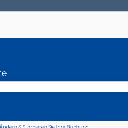
ungen anzeigen
te
 Suchfeld leer ist.
ndern & Stornieren Sie Ihre Buchung