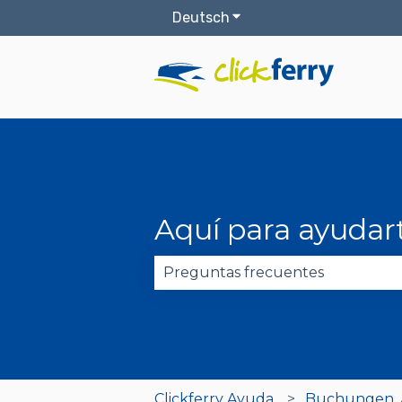
Deutsch
Untermenü für Übersetz
Aquí para ayudar
Es gibt keine Vorschläge, da das
Clickferry Ayuda
Buchungen, Ä