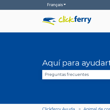
Français
Afficher le sous-menu pou
Aquí para ayudar
Il n'y a aucune suggestion car 
Clickferry Ayuda
Animal de c