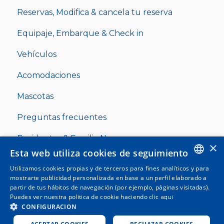
Reservas, Modifica & cancela tu reserva
Equipaje, Embarque & Check in
Vehículos
Acomodaciones
Mascotas
Preguntas frecuentes
Residentes & Familia Numerosa
×
Esta web utiliza cookies de seguimiento
Utilizamos cookies propias y de terceros para fines analíticos y para
ENGLISH
mostrarte publicidad personalizada en base a un perfil elaborado a
partir de tus hábitos de navegación (por ejemplo, páginas visitadas).
SPANISH
Puedes ver nuestra politica de cookie haciendo clic
aqui
Copyright © 2025, Clickferry
CONFIGURACION
ITALIAN