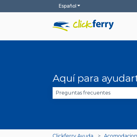
Español
Traducciones de Mostrar
Aquí para ayudar
No hay sugerencias porque el 
Clickferry Ayuda
Acomodacion